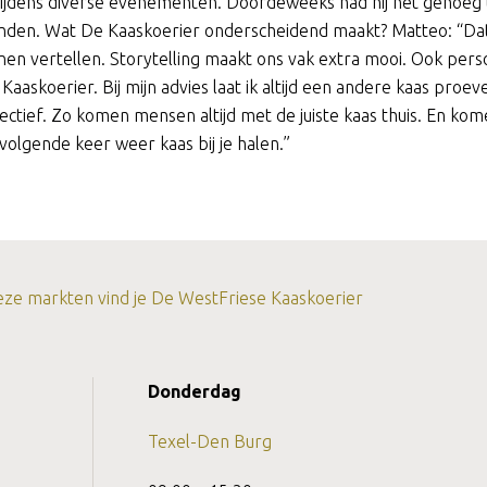
jdens diverse evenementen. Doordeweeks had hij net genoeg ti
ronden. Wat De Kaaskoerier onderscheidend maakt? Matteo: “Da
en vertellen. Storytelling maakt ons vak extra mooi. Ook perso
aaskoerier. Bij mijn advies laat ik altijd een andere kaas proev
jectief. Zo komen mensen altijd met de juiste kaas thuis. En ko
volgende keer weer kaas bij je halen.”
ze markten vind je De WestFriese Kaaskoerier
Donderdag
Texel-Den Burg