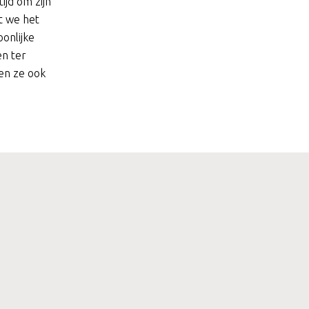
jd om zijn
t we het
onlijke
en ter
men ze ook