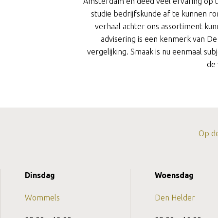
Amsterdam en deed veel ervaring op ti
studie bedrijfskunde af te kunnen 
verhaal achter ons assortiment kunn
advisering is een kenmerk van De K
vergelijking. Smaak is nu eenmaal sub
de 
Op de
Dinsdag
Woensdag
Wommels
Den Helder