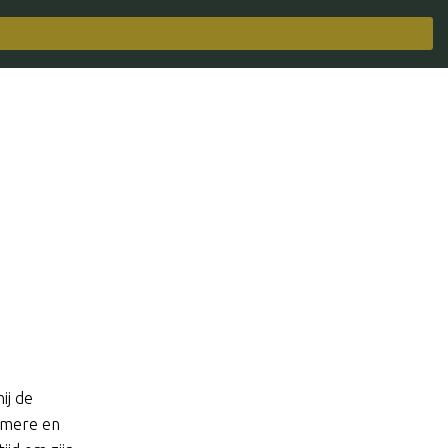
ij de
Almere en