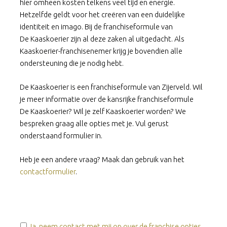
hier omheen kosten telkens veel tijd en energie.
Hetzelfde geldt voor het creëren van een duidelijke
identiteit en imago. Bij de franchiseformule van
De Kaaskoerier zijn al deze zaken al uitgedacht. Als
Kaaskoerier-franchisenemer krijg je bovendien alle
ondersteuning die je nodig hebt.
De Kaaskoerier is een franchiseformule van Zijerveld. Wil
je meer informatie over de kansrijke franchiseformule
De Kaaskoerier? Wil je zelf Kaaskoerier worden? We
bespreken graag alle opties met je. Vul gerust
onderstaand formulier in.
Heb je een andere vraag? Maak dan gebruik van het
contactformulier
.
W
Ja, neem contact met mij op over de franchise opties